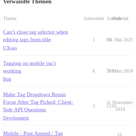
Verwandte Themen
Thema
Antworten
Aufrufe
Aktivität
Can’t close tag selector when
editing tags from title
1
85
16. Mai 2025
UX
tags
Tagging on mobile isn’t
working
6
795
5. März 2018
Bug
Make Tag Dropdown Retain
Focus After Tag Picked; Client-
6. November
3
1216
Side API Questions
2018
Development
Mobile : Post Amend / Tag
21.