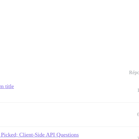
Répo
m title
Picked; Client-Side API Questions