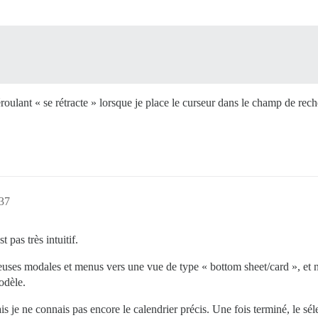
oulant « se rétracte » lorsque je place le curseur dans le champ de reche
:37
 pas très intuitif.
uses modales et menus vers une vue de type « bottom sheet/card », et n
odèle.
s je ne connais pas encore le calendrier précis. Une fois terminé, le sél