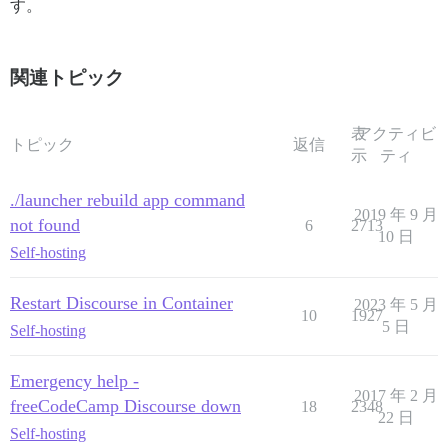
す。
関連トピック
表
アクティビ
トピック
返信
示
ティ
./launcher rebuild app command
2019 年 9 月
not found
6
2713
10 日
Self-hosting
Restart Discourse in Container
2023 年 5 月
10
1927
5 日
Self-hosting
Emergency help -
2017 年 2 月
freeCodeCamp Discourse down
18
2348
22 日
Self-hosting