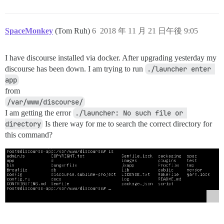
SpaceMonkey
(Tom Ruh)
6
2018 年 11 月 21 日午後 9:05
I have discourse installed via docker. After upgrading yesterday my
discourse has been down. I am trying to run
./launcher enter 
app
from
/var/www/discourse/
I am getting the error
./launcher: No such file or 
directory
Is there way for me to search the correct directory for
this command?