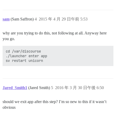
sam
(Sam Saffron)
4
2015 年 4 月 29 日午前 5:53
why are you trying to do this, not following at all. Anyway here
you go.
cd /var/discourse 

./launcher enter app

Jared_Smith1
(Jared Smith)
5
2016 年 3 月 30 日午後 6:50
should we exit app after this step? I’m so new to this if it wasn’t
obvious