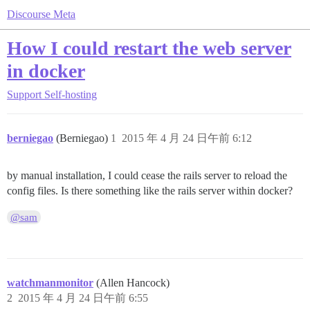
Discourse Meta
How I could restart the web server
in docker
Support
Self-hosting
berniegao
(Berniegao)
1
2015 年 4 月 24 日午前 6:12
by manual installation, I could cease the rails server to reload the
config files. Is there something like the rails server within docker?
@sam
watchmanmonitor
(Allen Hancock)
2
2015 年 4 月 24 日午前 6:55