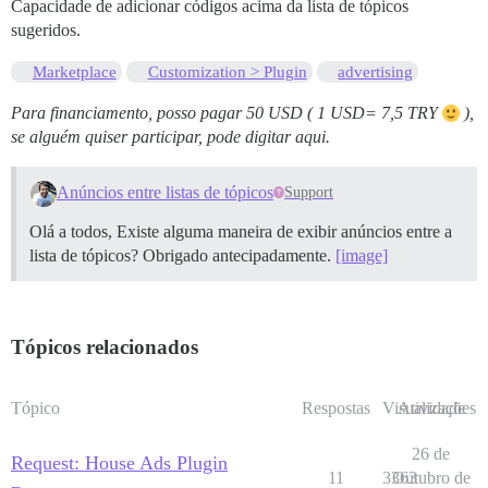
Capacidade de adicionar códigos acima da lista de tópicos
sugeridos.
Marketplace
Customization > Plugin
advertising
Para financiamento, posso pagar 50 USD ( 1 USD= 7,5 TRY
),
se alguém quiser participar, pode digitar aqui.
Anúncios entre listas de tópicos
Support
Olá a todos, Existe alguma maneira de exibir anúncios entre a
lista de tópicos? Obrigado antecipadamente.
[image]
Tópicos relacionados
Tópico
Respostas
Visualizações
Atividade
26 de
Request: House Ads Plugin
11
3363
Outubro de