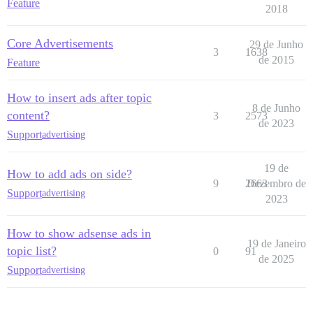
Feature
2018
Core Advertisements
29 de Junho
3
1638
de 2015
Feature
How to insert ads after topic
8 de Junho
content?
3
2573
de 2023
Support
advertising
19 de
How to add ads on side?
9
2663
Dezembro de
Support
advertising
2023
How to show adsense ads in
19 de Janeiro
topic list?
0
91
de 2025
Support
advertising