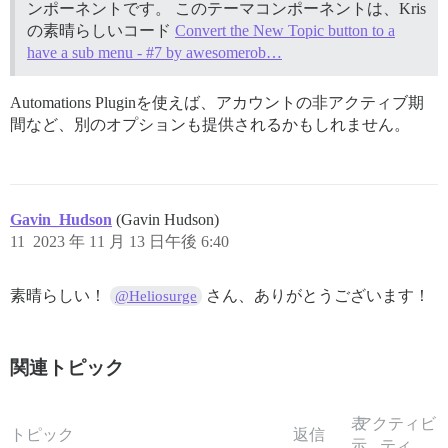
ンポーネントです。 このテーマコンポーネントは、Kris
の素晴らしいコード
Convert the New Topic button to a
have a sub menu - #7 by awesomerob…
Automations Pluginを使えば、アカウントの非アクティブ期
間など、別のオプションも提供されるかもしれません。
Gavin_Hudson
(Gavin Hudson)
11
2023 年 11 月 13 日午後 6:40
素晴らしい！
さん、ありがとうございます！
@Heliosurge
関連トピック
表
アクティビ
トピック
返信
示
ティ