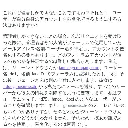
これは管理者しかできないことですよね？それとも、ユー
ザーが自分自身のアカウントを匿名化できるようにする方
法はありますか？
管理者しかできないことの場合、忘却リクエストを受け取
った際に、管理者はその人物がフォーラムで使用していた
メールアドレス/名前/ユーザー名を特定し、アカウントを匿
名化する必要があります。どのフォーラムアカウントが個
人のものかを特定するのは難しい場合があります。例え
ば、ジェーン・ドウさんが
jane.d@company.com
、ユーザー
名 jdo1、名前 Jane D. でフォーラムに登録したとします。そ
の後、ジェーンさんは別の会社に入社します。彼女は
J.doe@business.de
から私たちにメールを送り、すべてのサー
バーから彼女の情報を削除するように要求します。私はフ
ォーラムを見て、jd75、janed、doej のようなユーザーがい
ることを確認します。また、
@business.de
のメールアドレス
もいくつかありますが、そのどれかがジェーン・ドウさん
のものかどうかはわかりません。そのため、彼女が誰であ
るかを特定し、匿名化するのは困難です。