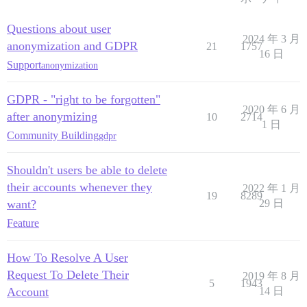
Questions about user
2024 年 3 月
anonymization and GDPR
21
1757
16 日
Support
anonymization
GDPR - "right to be forgotten"
2020 年 6 月
after anonymizing
10
2714
1 日
Community Building
gdpr
Shouldn't users be able to delete
their accounts whenever they
2022 年 1 月
19
8289
want?
29 日
Feature
How To Resolve A User
Request To Delete Their
2019 年 8 月
5
1943
Account
14 日