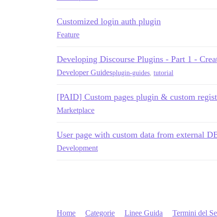
Customized login auth plugin
Feature
Developing Discourse Plugins - Part 1 - Creat
Developer Guides
plugin-guides
,
tutorial
[PAID] Custom pages plugin & custom regist
Marketplace
User page with custom data from external D
Development
Home
Categorie
Linee Guida
Termini del Se