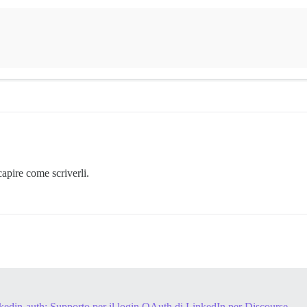
capire come scriverli.
nkedin-auth: Supporto per il login OAuth di LinkedIn per Discourse