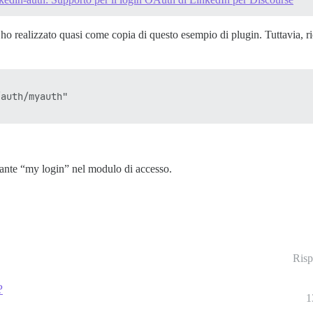
’ho realizzato quasi come copia di questo esempio di plugin. Tuttavia, r
auth/myauth"

sante “my login” nel modulo di accesso.
Risp
?
1