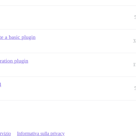
e a basic plugin
3
ration plugin
1
B
rvizio
Informativa sulla privacy