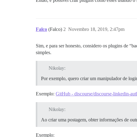
Então, é possível criar plugins como esses usando o
Falco
(Falco)
2
Novembro 18, 2019, 2:47pm
Sim, e para ser honesto, considero os plugins de “b
simples.
Nikolay:
Por exemplo, quero criar um manipulador de logi
Exemplo:
GitHub - discourse/discourse-linkedin-au
Nikolay:
Ao criar uma postagem, obter informações de outr
Exemplo: