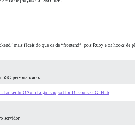
 sistema de plugins do Discourse?
ackend” mais fáceis do que os de “frontend”, pois Ruby e os hooks de 
n SSO personalizado.
th: LinkedIn OAuth Login support for Discourse · GitHub
o servidor