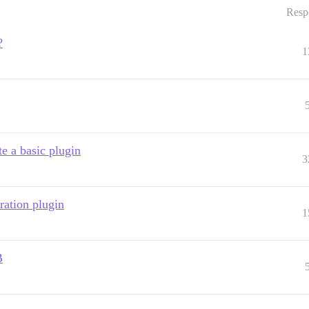
Resp
?
1
e a basic plugin
3
ration plugin
1
B