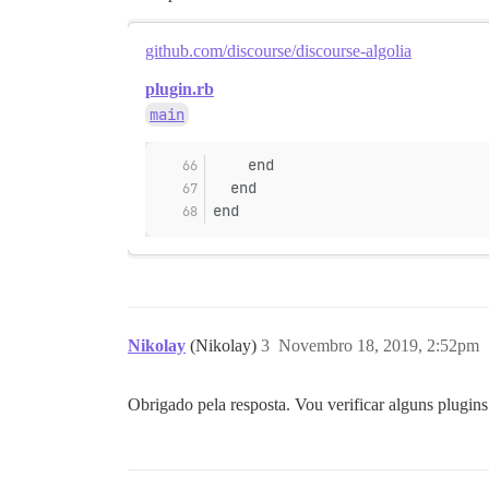
github.com/discourse/discourse-algolia
plugin.rb
main
    end
  end
end
Nikolay
(Nikolay)
3
Novembro 18, 2019, 2:52pm
Obrigado pela resposta. Vou verificar alguns plugin