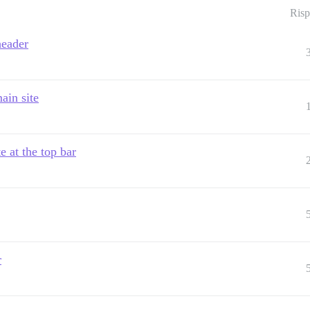
Risp
header
ain site
 at the top bar
r