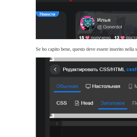
Se ho capito bene, questo deve essere inserito nella