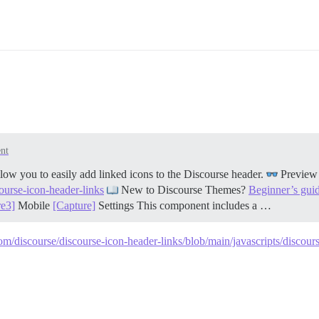
nt
w you to easily add linked icons to the Discourse header.
Previe
course-icon-header-links
New to Discourse Themes?
Beginner’s gui
re3]
Mobile
[Capture]
Settings This component includes a …
om/discourse/discourse-icon-header-links/blob/main/javascripts/discourse/i