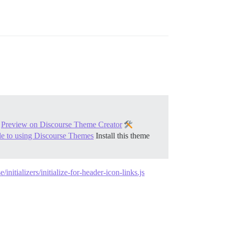
w
Preview on Discourse Theme Creator
de to using Discourse Themes
Install this theme
nitializers/initialize-for-header-icon-links.js