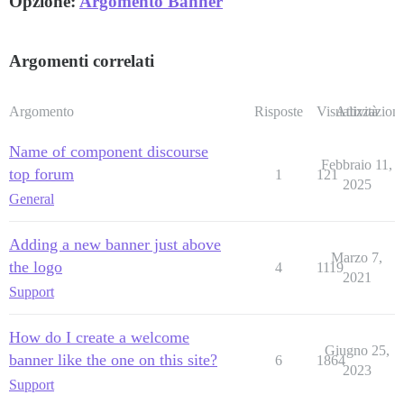
Opzione:
Argomento Banner
Argomenti correlati
Argomento
Risposte
Visualizzazioni
Attività
Name of component discourse
Febbraio 11,
top forum
1
121
2025
General
Adding a new banner just above
Marzo 7,
the logo
4
1119
2021
Support
How do I create a welcome
Giugno 25,
banner like the one on this site?
6
1864
2023
Support