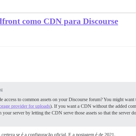
front como CDN para Discourse
ng
e access to common assets on your Discourse forum? You might want t
orage provider for uploads
). If you want a CDN without the added comp
our server by letting the CDN serve those assets so that the server doe
erteza se é a configuração oficial. E a postagem é de 2021.