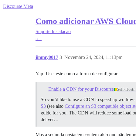
Discourse Meta
Como adicionar AWS Cloud
Suporte
Instalação
cdn
jimmy0017
3
Novembro 24, 2024, 11:13pm
Yap! Usei este como a forma de configurar.
Enable a CDN for your Discourse
Self-Hosti
So you’d like to use a CDN to speed up worldwid
S3
(see also
Configure an S3 compatible object st
guide for you. The CDN will reduce some load on y
deliver…
Mas a segunda postagem contém algo que não tenho c