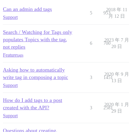
Can an admin add tags
2018 年 11
5
953
月 12 日
Support
Search / Watching for Tags only
populates Topics with the tag,
2023 年 7 月
6
700
not replies
20 日
Feature
tags
Asking how to automatically
2020 年 9 月
write tag in composing a topic
3
1451
13 日
Support
How do I add tags to a post
2020 年 1 月
created with the API?
3
2581
29 日
Support
Questions about creating,