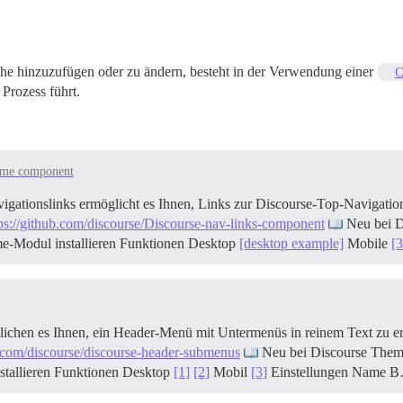
che hinzuzufügen oder zu ändern, besteht in der Verwendung einer
C
 Prozess führt.
me component
gationslinks ermöglicht es Ihnen, Links zur Discourse-Top-Navigati
ps://github.com/discourse/Discourse-nav-links-component
Neu bei D
-Modul installieren
Funktionen Desktop
[desktop example]
Mobile
[
en es Ihnen, ein Header-Menü mit Untermenüs in reinem Text zu er
b.com/discourse/discourse-header-submenus
Neu bei Discourse The
tallieren
Funktionen Desktop
[1]
[2]
Mobil
[3]
Einstellungen Name 