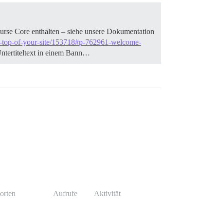
ourse Core enthalten – siehe unsere Dokumentation
-the-top-of-your-site/153718#p-762961-welcome-
ntertiteltext in einem Bann…
orten
Aufrufe
Aktivität