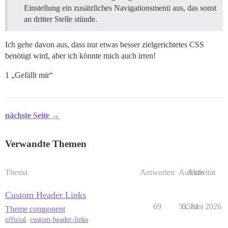
Einstellung ein zusätzliches Navigationsmenü aus, das sonst
an dritter Stelle stünde.
Ich gehe davon aus, dass nur etwas besser zielgerichtetes CSS
benötigt wird, aber ich könnte mich auch irren!
1 „Gefällt mir“
nächste Seite →
Verwandte Themen
Thema
Antworten
Aufrufe
Aktivität
Custom Header Links
69
53581
6. Juni 2026
Theme component
official
,
custom-header-links