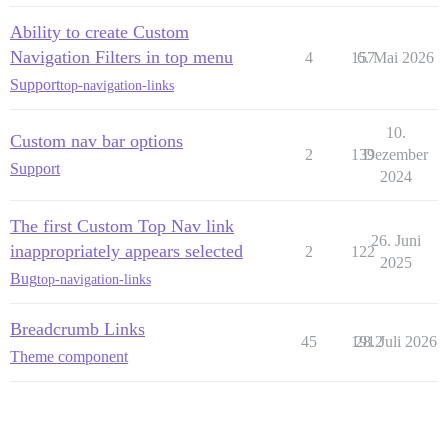
Ability to create Custom
Navigation Filters in top menu
4
157
6. Mai 2026
Support
top-navigation-links
10.
Custom nav bar options
2
139
Dezember
Support
2024
The first Custom Top Nav link
26. Juni
inappropriately appears selected
2
122
2025
Bug
top-navigation-links
Breadcrumb Links
45
1912
28. Juli 2026
Theme component