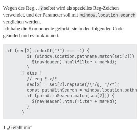
Wegen des Reg…
?
selbst wird als spezielles Reg-Zeichen
verwendet, und der Parameter soll mit
window.location.search
verglichen werden.
Ich habe die Komponente geforkt, sie in den folgenden Code
geändert und es funktioniert.
if (sec[2].indexOf("?") === -1) {

        if (window.location.pathname.match(sec[2])) {

          $(navHeader).html(filter + markd);

        }

      } else {

        // reg ?->/?

        sec[2] = sec[2].replace(/\?/g, "/?");

        const pathWithSearch = window.location.pathna
        if (pathWithSearch.match(sec[2])) {

          $(navHeader).html(filter + markd);

        }

1 „Gefällt mir“