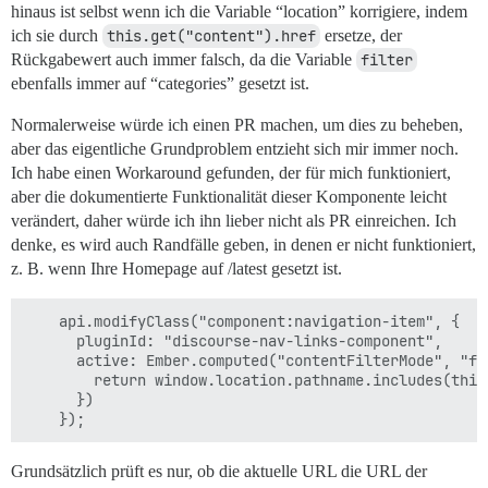
hinaus ist selbst wenn ich die Variable “location” korrigiere, indem
ich sie durch
this.get("content").href
ersetze, der
Rückgabewert auch immer falsch, da die Variable
filter
ebenfalls immer auf “categories” gesetzt ist.
Normalerweise würde ich einen PR machen, um dies zu beheben,
aber das eigentliche Grundproblem entzieht sich mir immer noch.
Ich habe einen Workaround gefunden, der für mich funktioniert,
aber die dokumentierte Funktionalität dieser Komponente leicht
verändert, daher würde ich ihn lieber nicht als PR einreichen. Ich
denke, es wird auch Randfälle geben, in denen er nicht funktioniert,
z. B. wenn Ihre Homepage auf /latest gesetzt ist.
    api.modifyClass("component:navigation-item", {

      pluginId: "discourse-nav-links-component",

      active: Ember.computed("contentFilterMode", "fi
        return window.location.pathname.includes(this
      })

Grundsätzlich prüft es nur, ob die aktuelle URL die URL der