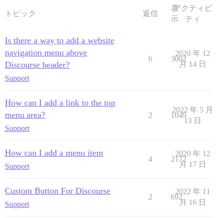
表
アクティビ
トピック
返信
示
ティ
Is there a way to add a website
navigation menu above
2020 年 12
6
3002
Discourse header?
月 14 日
Support
How can I add a link to the top
2022 年 5 月
menu area?
2
1049
13 日
Support
How can I add a menu item
2020 年 12
4
2172
月 17 日
Support
Custom Button For Discourse
2022 年 11
2
692
月 16 日
Support