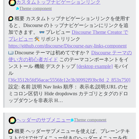
カスタムトップナビゲーションリンク
Theme component
概要 カスタムトップナビゲーションリンクを使用す
ると、Discourse のトップナビゲーションにリンクを追
加できます。
プレビュー
Discourse Theme Creator で
プレビュー
リポジトリリンク
https://github.com/discourse/Discourse-nav-links-component
Discourse テーマは初めてですか？
Discourse テーマの
使い方の初心者ガイド
このテーマコンポーネントをイ
ンストール
機能 デスクトップ
[desktop example]
モバイ
ル
[36c3512b5fd56acac5556fe12e3b30992f93bc8d_2_853x750]
設定: 名前 説明 Nav links 順序： 表示名;説明;URL のセ
ミコロン区切り Hide dropdowns カテゴリとタグのドロ
ップダウンを非表示 H…
ヘッダーのサブメニュー
Theme component
概要 ヘッダーサブメニューを使えば、プレーンテキ
ストだけでサブメニュー付きのヘッダーメニューを作