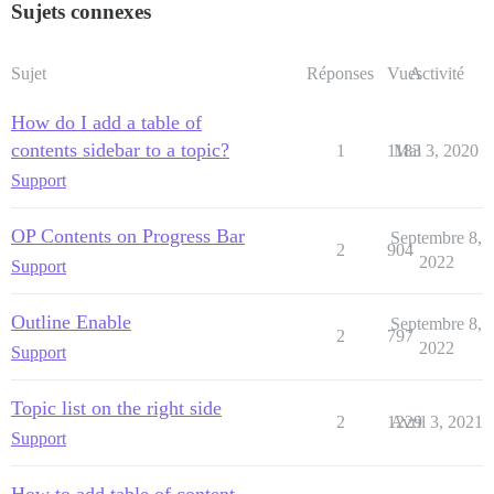
Sujets connexes
Sujet
Réponses
Vues
Activité
How do I add a table of
contents sidebar to a topic?
1
1183
Mai 3, 2020
Support
OP Contents on Progress Bar
Septembre 8,
2
904
2022
Support
Outline Enable
Septembre 8,
2
797
2022
Support
Topic list on the right side
2
1229
Avril 3, 2021
Support
How to add table of content