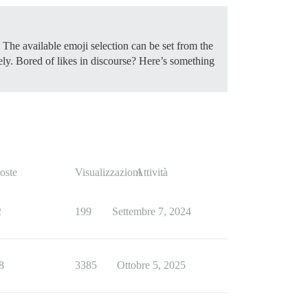
 The available emoji selection can be set from the
tely. Bored of likes in discourse? Here’s something
oste
Visualizzazioni
Attività
2
199
Settembre 7, 2024
8
3385
Ottobre 5, 2025