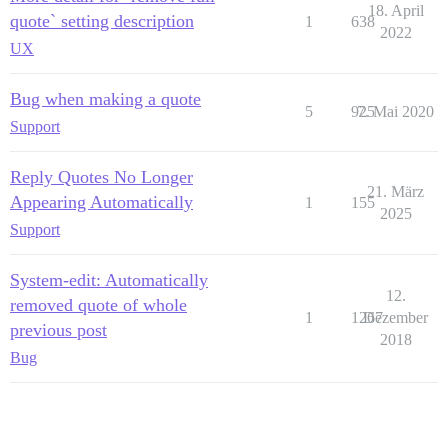
18. April
quote` setting description
1
638
2022
UX
Bug when making a quote
5
925
7. Mai 2020
Support
Reply Quotes No Longer
21. März
Appearing Automatically
1
155
2025
Support
System-edit: Automatically
12.
removed quote of whole
1
1267
Dezember
previous post
2018
Bug