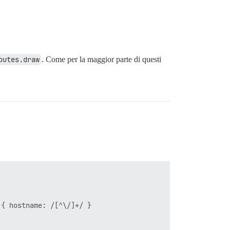
outes.draw
. Come per la maggior parte di questi
{ hostname: /[^\/]+/ }
