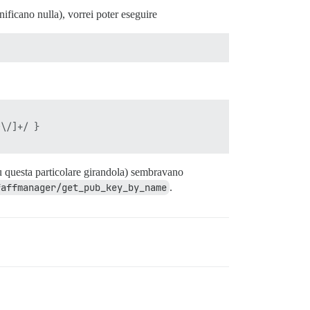
nificano nulla), vorrei poter eseguire
\/]+/ }

 questa particolare girandola) sembravano
faffmanager/get_pub_key_by_name
.