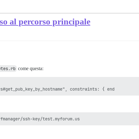
o al percorso principale
utes.rb
come questa: