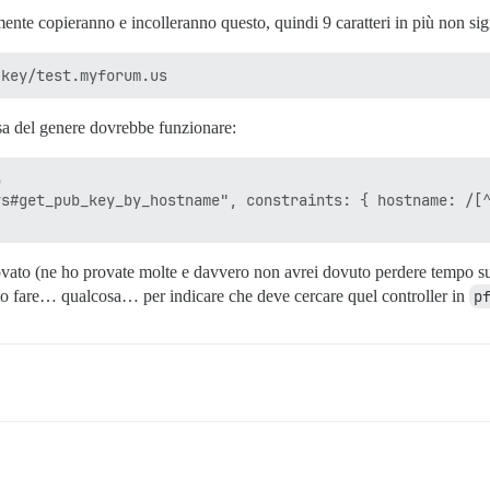
mente copieranno e incolleranno questo, quindi 9 caratteri in più non sig
sa del genere dovrebbe funzionare:


s#get_pub_key_by_hostname", constraints: { hostname: /[^
vato (ne ho provate molte e davvero non avrei dovuto perdere tempo su
vuto fare… qualcosa… per indicare che deve cercare quel controller in
p