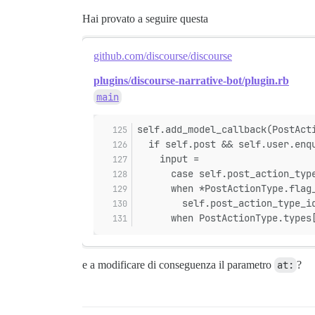
Hai provato a seguire questa
github.com/discourse/discourse
plugins/discourse-narrative-bot/plugin.rb
main
self.add_model_callback(PostAct
  if self.post && self.user.enq
    input =
      case self.post_action_typ
      when *PostActionType.flag
        self.post_action_type_i
      when PostActionType.types
e a modificare di conseguenza il parametro
at:
?