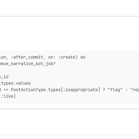
ion, :after_commit, on: :create) do
ueue_narrative_bot_job?
e_id
_types.values
d == PostActionType.types[:inappropriate] ? "flag" : "re
[:like]