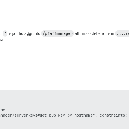
su
/
e poi ho aggiunto
/pfaffmanager
all’inizio delle rotte in
....r
va.
do

nager/serverkeys#get_pub_key_by_hostname", constraints: 