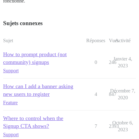
fonctionne.
Sujets connexes
Sujet
Réponses
Vues
Activité
How to prompt product (not
Janvier 4,
community) signups
0
246
2023
Support
How can I add a banner asking
Décembre 7,
new users to register
4
847
2020
Feature
Where to control when the
Octobre 6,
Signup CTA shows?
7
2393
2023
Support