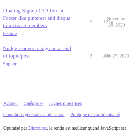
Floating Signup CTA box at
Footer like pinterest and disqus
Novembre
5
1274
to increase members
28, 2020
Feature
Nudge readers to sign up at end
of topic/post
2
476
Mai 27, 2020
Support
Accueil
Catégories
Lignes directrices
Conditions générales d'utilisation
Politique de confidentialité
Optimisé par
Discourse
, le rendu est meilleur quand JavaScript est