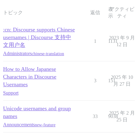
表
アクティビ
トピック
返信
示
ティ
:cn: Discourse supports Chinese
usernames | Discourse 支持中
2023 年 9 月
1
1131
文用户名
12 日
Administrators
chinese-translation
How to Allow Japanese
Characters in Discourse
2025 年 10
3
151
Usernames
月 27 日
Support
Unicode usernames and group
2025 年 2 月
names
33
9038
25 日
Announcements
new-feature