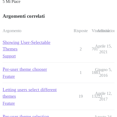
5 Mi Piace
Argomenti correlati
Argomento
Risposte
Visualizzazioni
Attività
Showing User-Selectable
Aprile 15,
Themes
2
701
2021
Support
Per-user theme chooser
Giugno 5,
1
1883
2016
Feature
Letting users select different
Aprile 12,
themes
19
13223
2017
Feature
Per-user theme selection
Agosto 24,