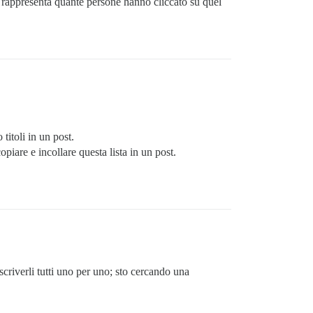
 rappresenta quante persone hanno cliccato su quel
titoli in un post.
piare e incollare questa lista in un post.
criverli tutti uno per uno; sto cercando una