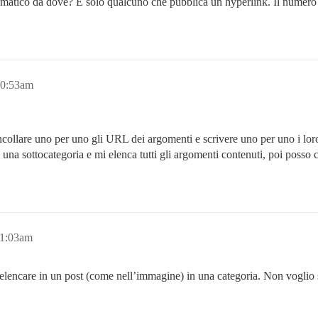
omatico da dove? È solo qualcuno che pubblica un hyperlink. Il numero
10:53am
ollare uno per uno gli URL dei argomenti e scrivere uno per uno i loro 
na sottocategoria e mi elenca tutti gli argomenti contenuti, poi posso co
11:03am
elencare in un post (come nell’immagine) in una categoria. Non voglio s