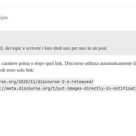
16pm
dei topic e scrivere i loro titoli uno per uno in un post.
arattere prima o dopo quel link, Discourse utilizza automaticamente il ti
edi sono solo link:
rse.org/2020/11/discourse-2-6-released/
://meta.discourse.org/t/put-images-directly-in-notificat