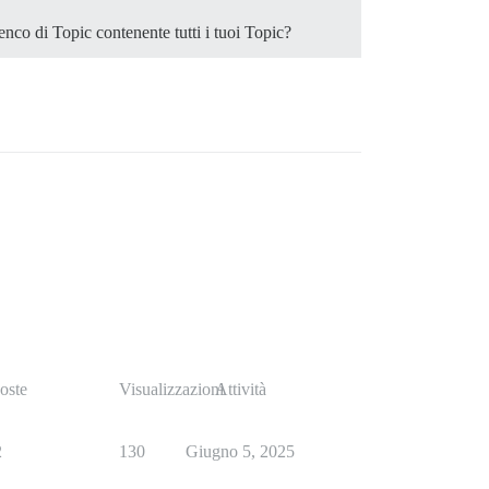
enco di Topic contenente tutti i tuoi Topic?
oste
Visualizzazioni
Attività
2
130
Giugno 5, 2025