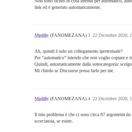
Non sono sicuro di cosa intendi per automatico, aut
link ed è generato automaticamente.
Mpitily
(FANOMEZANA)
3
22 Dicembre 2020, 
Ah, quindi è solo un collegamento ipertestuale?
Per “automatico” intendo che non voglio copiare e inc
Quindi, automaticamente dalla sottocategoria: scelgo u
Mi chiedo se Discourse possa farlo per me.
Mpitily
(FANOMEZANA)
4
22 Dicembre 2020, 
Il mio problema è che ci sono circa 87 argomenti da 
scorciatoia, se esiste.