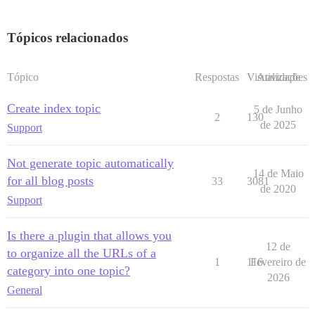
Tópicos relacionados
Tópico
Respostas
Visualizações
Atividade
Create index topic
5 de Junho
2
130
de 2025
Support
Not generate topic automatically
14 de Maio
for all blog posts
33
3081
de 2020
Support
Is there a plugin that allows you
12 de
to organize all the URLs of a
1
116
Fevereiro de
category into one topic?
2026
General