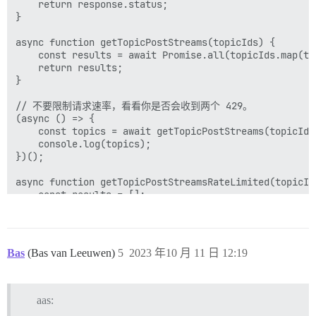
    return response.status;

}

async function getTopicPostStreams(topicIds) {

    const results = await Promise.all(topicIds.map(to
    return results;

}

// 不要限制请求速率，看看你是否会收到两个 429。

(async () => {

    const topics = await getTopicPostStreams(topicIds.
    console.log(topics);

})();

async function getTopicPostStreamsRateLimited(topicIds
    const results = [];

    for (const topicId of topicIds) {

        const result = await getTopicPostStream(topicI
        results.push(result);

        await new Promise(resolve => setTimeout(reso
Bas
(Bas van Leeuwen)
5
2023 年10 月 11 日 12:19
    }

    return results;

}

aas:
// 每秒 1 个请求返回所有 200
