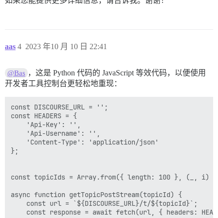
如果您能提供更多详细信息，请告诉我。谢谢！
aas
4
2023 年10 月 10 日 22:41
，这是 Python 代码的 JavaScript 等效代码，以便使用
@Bas
开发者工具控制台更轻松地重现：
const DISCOURSE_URL = '';

const HEADERS = {

    'Api-Key': '',

    'Api-Username': '',

    'Content-Type': 'application/json'

};

const topicIds = Array.from({ length: 100 }, (_, i) =>
async function getTopicPostStream(topicId) {

    const url = `${DISCOURSE_URL}/t/${topicId}`;

    const response = await fetch(url, { headers: HEADE