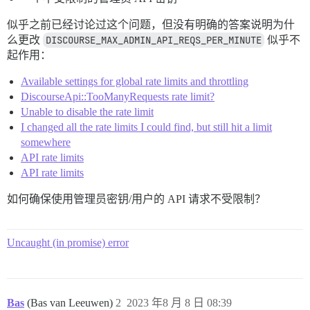
似乎之前已经讨论过这个问题，但没有明确的答案说明为什
么更改
DISCOURSE_MAX_ADMIN_API_REQS_PER_MINUTE
似乎不
起作用：
Available settings for global rate limits and throttling
DiscourseApi::TooManyRequests rate limit?
Unable to disable the rate limit
I changed all the rate limits I could find, but still hit a limit
somewhere
API rate limits
API rate limits
如何确保使用管理员密钥/用户的 API 请求不受限制？
Uncaught (in promise) error
Bas
(Bas van Leeuwen)
2
2023 年8 月 8 日 08:39