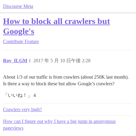
Discourse Meta
How to block all crawlers but
Google's
Contribute
Feature
Roy_ILGM
1
2017 年 5 月 10 日午後 2:28
About 1/3 of our traffic is from crawlers (about 250K last month).
Is there a way to block these but allow Google’s crawlers?
「いいね！」 4
Crawlers very high?
How can I figure out why I have a big jump in anonymous
pageviews