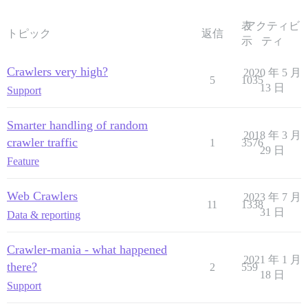
表
アクティビ
トピック
返信
示
ティ
Crawlers very high?
2020 年 5 月
5
1035
13 日
Support
Smarter handling of random
2018 年 3 月
crawler traffic
1
3576
29 日
Feature
Web Crawlers
2023 年 7 月
11
1338
31 日
Data & reporting
Crawler-mania - what happened
2021 年 1 月
there?
2
559
18 日
Support