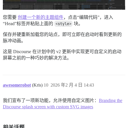
    }

    100% {

      transform: scale(1.8);

      opacity: 0;

您需要
创建一个新的主题组件
，点击“编辑代码”，进入
    }

“Head”标签并粘贴上面的
<style>
块。
  }

保存并硬重新加载您的站点，即可立即在启动时看到更新的
脉冲动画。
这是 Discourse 在计划中的 v2 更新中实现更可自定义的启动
屏幕之前的一种巧妙的解决方法。
awesomerobot
(Kris)
10
2026 年2 月 4 日 14:43
我们宣布了一项新功能，允许使用自定义图片：
Branding the
Discourse splash screen with custom SVG images
相关话题