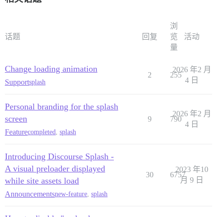
浏
话题
回复
览
活动
量
Change loading animation
2026 年2 月
2
255
4 日
Support
splash
Personal branding for the splash
2026 年2 月
screen
9
790
4 日
Feature
completed
,
splash
Introducing Discourse Splash -
A visual preloader displayed
2023 年10
30
6757
while site assets load
月 9 日
Announcements
new-feature
,
splash