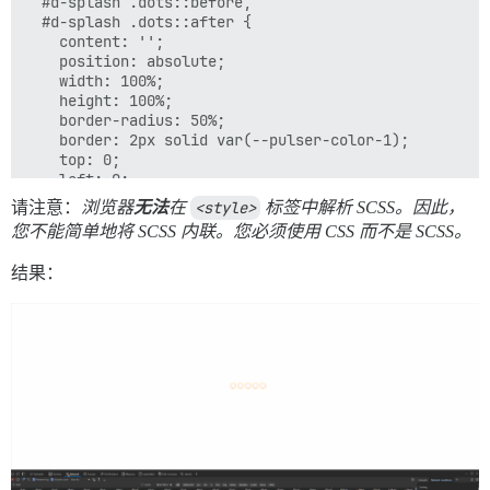
  #d-splash .dots::before,

  #d-splash .dots::after {

    content: '';

    position: absolute;

    width: 100%;

    height: 100%;

    border-radius: 50%;

    border: 2px solid var(--pulser-color-1);

    top: 0;

    left: 0;

    opacity: 0;

请注意：
浏览器
无法
在
<style>
标签中解析 SCSS。因此，
    animation: pulse 1s ease-out infinite;

您不能简单地将 SCSS 内联。您必须使用 CSS 而不是 SCSS。
  }

  #d-splash .dots::before {

结果：
    border-color: var(--pulser-color-2);

    animation-delay: 0.3s;

  }

  @keyframes pulse {

    0% {

      transform: scale(0.5);

      opacity: 0.6;

    }

    50% {

      transform: scale(1.2);

      opacity: 0.3;
