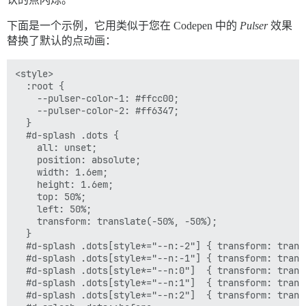
下面是一个示例，它用类似于您在 Codepen 中的
Pulser
效果
替换了默认的点动画：
<style>

  :root {

    --pulser-color-1: #ffcc00;

    --pulser-color-2: #ff6347;

  }

  #d-splash .dots {

    all: unset;

    position: absolute;

    width: 1.6em;

    height: 1.6em;

    top: 50%;

    left: 50%;

    transform: translate(-50%, -50%);

  }

  #d-splash .dots[style*="--n:-2"] { transform: trans
  #d-splash .dots[style*="--n:-1"] { transform: trans
  #d-splash .dots[style*="--n:0"]  { transform: transl
  #d-splash .dots[style*="--n:1"]  { transform: trans
  #d-splash .dots[style*="--n:2"]  { transform: trans