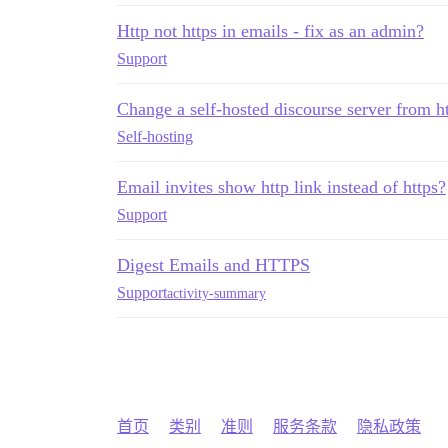
Http not https in emails - fix as an admin?
Support
Change a self-hosted discourse server from ht
Self-hosting
Email invites show http link instead of https?
Support
Digest Emails and HTTPS
Support
activity-summary
首页
类别
准则
服务条款
隐私政策