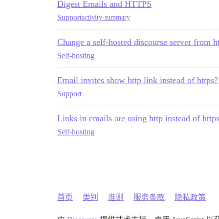
Digest Emails and HTTPS
Support
activity-summary
Change a self-hosted discourse server from ht
Self-hosting
Email invites show http link instead of https?
Support
Links in emails are using http instead of http
Self-hosting
首页
类别
准则
服务条款
隐私政策