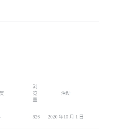
浏
复
览
活动
量
4
826
2020 年10 月 1 日