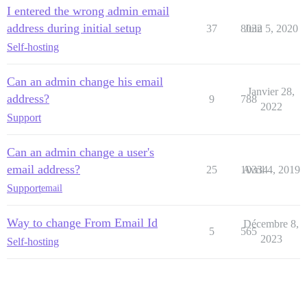
I entered the wrong admin email
address during initial setup
37
8032
Juin 5, 2020
Self-hosting
Can an admin change his email
Janvier 28,
address?
9
788
2022
Support
Can an admin change a user's
email address?
25
10334
Avril 4, 2019
Support
email
Way to change From Email Id
Décembre 8,
5
565
2023
Self-hosting