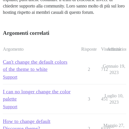
chiedere supporto alla community. Loro sanno molto di più sul loro
hosting rispetto ai membri casuali di questo forum.
Argomenti correlati
Argomento
Risposte
Visualizzazioni
Attività
Can't change the default colors
Gennaio 19,
of the theme to white
2
712
2023
Support
I can no longer change the color
Luglio 10,
palette
3
451
2023
Support
How to change default
Maggio 27,
Discourse theme?
2
6335