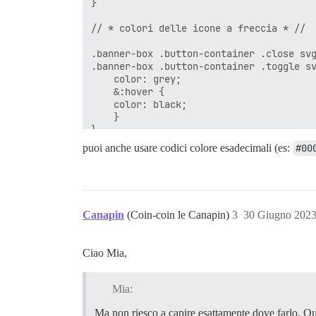
}

// * colori delle icone a freccia * //

.banner-box .button-container .close svg
.banner-box .button-container .toggle sv
    color: grey;

    &:hover {

    color: black;

    }

puoi anche usare codici colore esadecimali (es:
#00
Canapin
(Coin-coin le Canapin)
3
30 Giugno 2023
Ciao Mia,
Mia:
Ma non riesco a capire esattamente dove farlo. Q