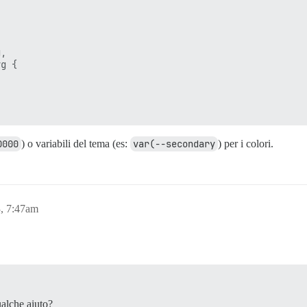
, 

g {

0000
) o variabili del tema (es:
var(--secondary
) per i colori.
, 7:47am
ualche aiuto?