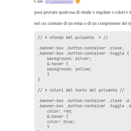
Ciao
@xomiamoore
puoi provare qualcosa di simile e regolare i colori e l
nel css comune di un tema o di un componente del t
// * sfondo del pulsante  * //

.banner-box .button-container .close, 

.banner-box .button-container .toggle {

    background: silver;

    &:hover {

    background: yellow;

    }

}

// * colori del testo del pulsante //

.banner-box .button-container .close .d-
.banner-box .button-container .toggle .d
    color: red;

    &:hover {

    color: blue;

    }     
