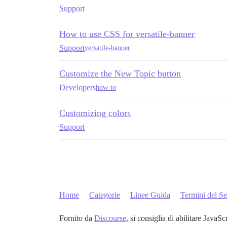
Support
How to use CSS for versatile-banner
Support
versatile-banner
Customize the New Topic button
Developers
how-to
Customizing colors
Support
Home
Categorie
Linee Guida
Termini del Se
Fornito da
Discourse
, si consiglia di abilitare JavaSc