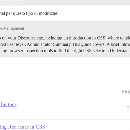
al per questo tipo di modifiche:
te Management
n your Discourse site, including an introduction to CSS, where to add
ed user level: Administrator
Summary This guide covers: A brief intr
ng browser inspection tools to find the right CSS selectors
Understan
Risp
 buttons
2
ging Red Hues in CSS