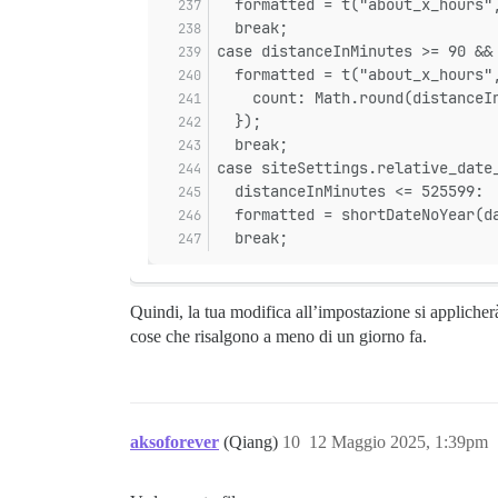
  formatted = t("about_x_hours"
  break;
case distanceInMinutes >= 90 &&
  formatted = t("about_x_hours"
    count: Math.round(distanceI
  });
  break;
case siteSettings.relative_date
  distanceInMinutes <= 525599:
  formatted = shortDateNoYear(d
  break;
Quindi, la tua modifica all’impostazione si applich
cose che risalgono a meno di un giorno fa.
aksoforever
(Qiang)
10
12 Maggio 2025, 1:39pm