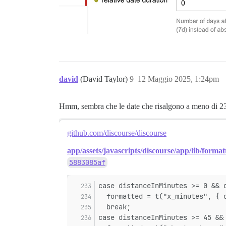
david
(David Taylor)
9
12 Maggio 2025, 1:24pm
Hmm, sembra che le date che risalgono a meno di 23
github.com/discourse/discourse
app/assets/javascripts/discourse/app/lib/formatt
5883085af
case distanceInMinutes >= 0 && 
  formatted = t("x_minutes", { 
  break;
case distanceInMinutes >= 45 &&