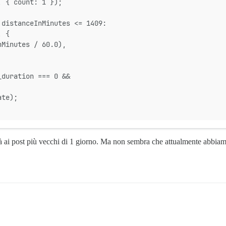
, { count: 1 });
 distanceInMinutes <= 1409:
, {
nMinutes / 60.0),
_duration === 0 &&
ate);
erà ai post più vecchi di 1 giorno. Ma non sembra che attualmente abbi