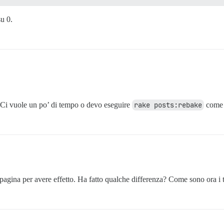
su 0.
. Ci vuole un po’ di tempo o devo eseguire
rake posts:rebake
come 
agina per avere effetto. Ha fatto qualche differenza? Come sono ora i t