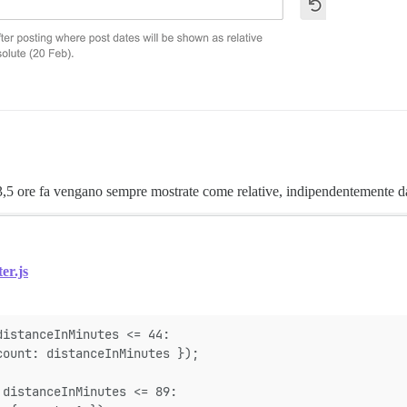
,5 ore fa vengano sempre mostrate come relative, indipendentemente da
er.js
distanceInMinutes <= 44:
count: distanceInMinutes });
 distanceInMinutes <= 89: