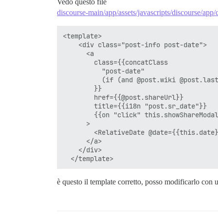
Vedo questo file
discourse-main/app/assets/javascripts/discourse/app
<template>

    <div class="post-info post-date">

      <a

        class={{concatClass

          "post-date"

          (if (and @post.wiki @post.last
        }}

        href={{@post.shareUrl}}

        title={{i18n "post.sr_date"}}

        {{on "click" this.showShareModal
      >

        <RelativeDate @date={{this.date}
      </a>

    </div>

è questo il template corretto, posso modificarlo co