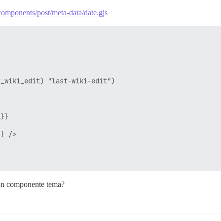
/components/post/meta-data/date.gjs
_wiki_edit) "last-wiki-edit")

}}

} />

n un componente tema?