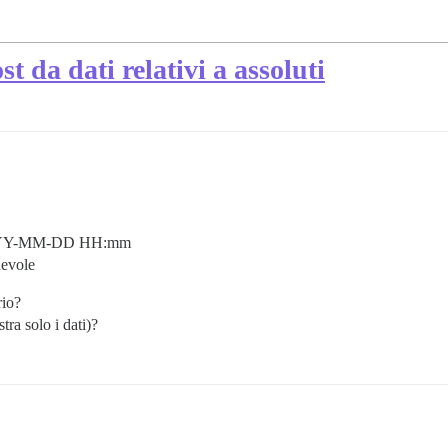
t da dati relativi a assoluti
in YYYY-MM-DD HH:mm
nevole
rio?
ra solo i dati)?