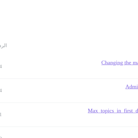
الرد
Changing the ma
4
Admin
4
Max_topics_in_first_d
1