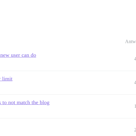
Antw
 new user can do
 limit
 to not match the blog