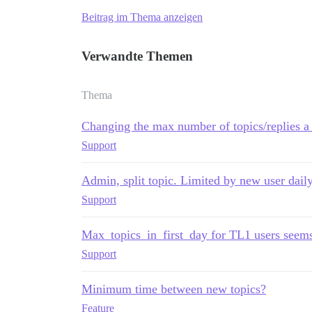
Beitrag im Thema anzeigen
Verwandte Themen
Thema
Changing the max number of topics/replies a
Support
Admin, split topic. Limited by new user daily
Support
Max_topics_in_first_day for TL1 users seems
Support
Minimum time between new topics?
Feature