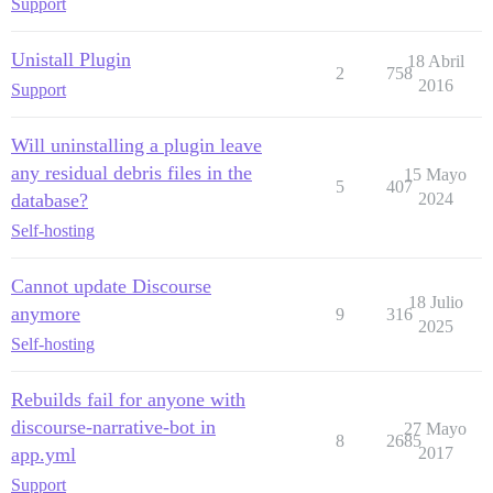
Support
Unistall Plugin
18 Abril
2
758
2016
Support
Will uninstalling a plugin leave
any residual debris files in the
15 Mayo
5
407
database?
2024
Self-hosting
Cannot update Discourse
18 Julio
anymore
9
316
2025
Self-hosting
Rebuilds fail for anyone with
discourse-narrative-bot in
27 Mayo
8
2685
app.yml
2017
Support