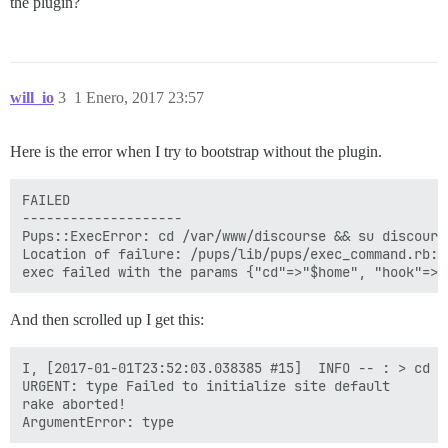
the plugin?
will_io
3
1 Enero, 2017 23:57
Here is the error when I try to bootstrap without the plugin.
FAILED

--------------------

Pups::ExecError: cd /var/www/discourse && su discours
Location of failure: /pups/lib/pups/exec_command.rb:10
And then scrolled up I get this:
I, [2017-01-01T23:52:03.038385 #15]  INFO -- : > cd /
URGENT: type Failed to initialize site default

rake aborted!
