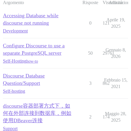
Argomento
Risposte
Visualizzazioni
Attività
Accessing Database while
Aprile 19,
discourse not running
0
121
2025
Development
Configure Discourse to use a
Gennaio 8,
separate PostgreSQL server
50
29761
2026
Self-Hosting
how-to
Discourse Database
Febbraio 15,
Question/Support
3
862
2021
Self-hosting
discourse容器部署方式下，如
何在外部连接到数据库，例如
Maggio 28,
2
174
使用DBeaver连接
2025
Support