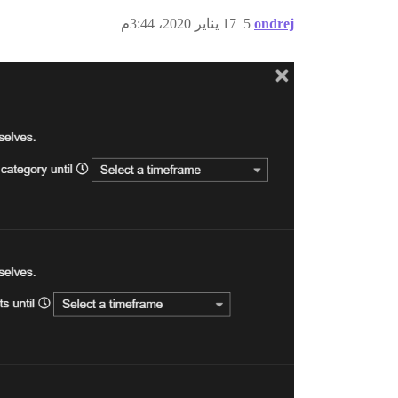
ondrej
5
17 يناير 2020، 3:44م