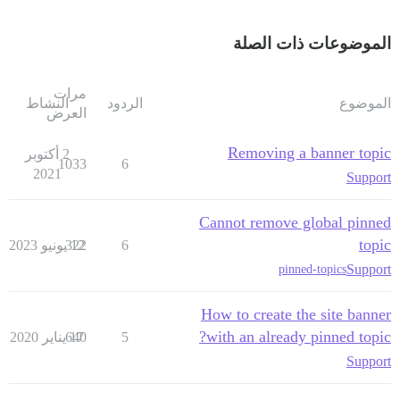
الموضوعات ذات الصلة
مرات
الموضوع
الردود
النشاط
العرض
Removing a banner topic
2 أكتوبر
1033
6
2021
Support
Cannot remove global pinned
topic
6
12 يونيو 2023
322
Support
pinned-topics
How to create the site banner
with an already pinned topic?
5
17 يناير 2020
640
Support