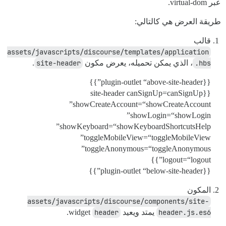
عبر virtual-dom.
طريقة العرض هي كالتالي:
قالب
assets/javascripts/discourse/templates/application
.hbs
، الذي يمكن تحميله، يعرض مكون
site-header
.
{{plugin-outlet “above-site-header”}}
{{site-header canSignUp=canSignUp
showCreateAccount=“showCreateAccount”
showLogin=“showLogin”
showKeyboard=“showKeyboardShortcutsHelp”
toggleMobileView=“toggleMobileView”
toggleAnonymous=“toggleAnonymous”
logout=“logout”}}
{{plugin-outlet “below-site-header”}}
المكون
assets/javascripts/discourse/components/site-
header.js.es6
يمتد ويعيد widget
header
.