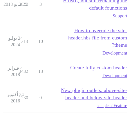
HTML, but still remaining the
3
25 مايو 2018
3820
default founctions
Support
How to override the site-
header.hbs file from custom
24 يوليو
313
10
2024
theme?
Development
Create fully custom header
4 فبراير
3432
13
2018
Development
New plugin outlets: above-site-
24 أكتوبر
header and below-site-header
1230
0
2016
Feature
completed