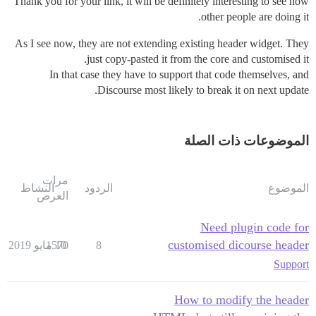
Thank you for your link, it will be definitely interesting to see how
other people are doing it.
As I see now, they are not extending existing header widget. They
just copy-pasted it from the core and customised it.
In that case they have to support that code themselves, and
Discourse most likely to break it on next update.
الموضوعات ذات الصلة
مرات
الموضوع
الردود
النشاط
العرض
Need plugin code for
customised dicourse header
8
10 مايو 2019
1570
Support
How to modify the header