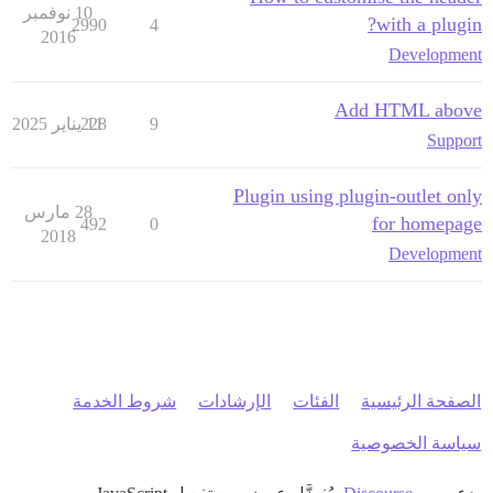
10 نوفمبر
with a plugin?
2990
4
2016
Development
Add HTML above
9
11 يناير 2025
228
Support
Plugin using plugin-outlet only
28 مارس
for homepage
492
0
2018
Development
الصفحة الرئيسية
الفئات
الإرشادات
شروط الخدمة
سياسة الخصوصية