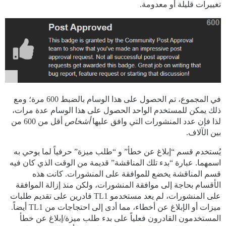
تغييرات قليلة أو معدومة.
في المجموع، تم الحصول على هذا الوسام بالضبط 600 مرة؛ ومع
ذلك يمكن للمستخدم الواحد الحصول على هذا الوسام عدة مرات،
لذا فإن عدد المنشورات التي وافق عليها
أشخاص
أقل من 600 من
بين الآلاف.
يُستخدم قسم “إبلاغ عن خطأ” و “طلب ميزة” حرفياً لما يوحي به
اسمهما. عبارة “بدء تلك المناقشة” قديمة من الوقت الذي كان فيه
قسم المناقشة يخضع للموافقة على المنشورات. كانت هذه
الأقسام بحاجة إلى موافقة المنشورات، ولكن منذ إزالة الموافقة
على المنشورات، لم يعد مستخدمو TL1 قادرين على تقديم طلبات
ميزات أو الإبلاغ عن أخطاء، مما أدى إلى احتجاجات من TL1 أيضاً.
المستخدمون القادرون فعلياً على بدء طلب ميزة/إبلاغ عن خطأ