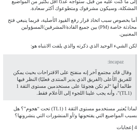
إلى ما كنت عليه من قبل. ستواجه عددًا أقل بكثير من المواضيع
المشكلة، وسيكون مشرفوك ومتطوعوك أكثر سعادة.
أما بخصوص سبب اتخاذ قرار رفع القيود الأصلية، فربما ينبغي فتح
محادثة خاصة (PM) بين جميع القادة/المشرفين/المسؤولين
المعنيين.
لكن الشيء الوحيد الذي ذكرته والذي يلفت الانتباه هو:
incapaz:
وقال قائد مجتمع آخر إنه منفتح على الاقتراحات بحيث يمكن
للفريق الأعلى (الفريق الذي يدير المنتدى فعليًا) النظر فيها
طالما أنها “لم تكن هجومًا على مستخدمين مستوى الثقة 1
(TL1)”، وأنه يجب علينا اللجوء إلى الأعلام فقط.
لماذا يُعتبر مستخدمو مستوى الثقة 1 (TL1) تحت “هجوم”؟ هل
بسبب المواضيع التي يفتحونها و/أو المنشورات التي ينشرونها؟
4 إعجابات