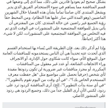
بشكل صحيح لم يعودوا قادرين على ذلك، مما أدى إلى وضعها في
قسم المناقشة مما يساهم في سوء الاستخدام. الفريق الذي يدير
ويشغل المنتدى كان صامتاً تماماً بشأن هذه القضايا خلال الشهرين
الماضيين (وهو المدة التي سار عليها هذا النظام)، ومن المحبط حقاً
رؤية الجميع غير راضين عن حالة المنتدى. كان من المفترض أن
يأتي بديل للموافقة المجتمعية على المنشورات في الوقت الذي تم
فيه التخلص من الموافقة المجتمعية على المنشورات، لكن لا شيء.
هذا أكثر إحباطاً.
وإذا لم أذكر ذلك بعد، فإن الطريقة التي يُساء بها استخدام القسم
الذي أتحدث عنه تحديداً هي أن الناس يستخدمونه للمناقشات العامة
حول الموقع الأم، سواء كانت شكاوى حول الإدارة، أو الانجراف
وراء الاتجاهات الشائعة، أو عدد غير معقول من المناقشات
المكررة، أو مجرد مناقشات غير ضرورية لن تكون ردودها مفيدة
لأي شخص (حرفياً نحصل على مواضيع مثل “هل حفظت معرف
المستخدم الخاص بك؟”، “في أي وقت من اليوم تقوم بالتطوير؟”،
“في أي سنة بدأت التطوير؟”، إلخ). أرى المناقشة كردود ترد على
ردود، لكنني الآن أرى القليل جداً من ذلك، وجميع الردود هي ردود
على المنشور الأصلي.
codinghorror: