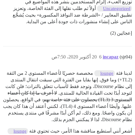
توزيع العبء، إلزام المستخدمين بنشر هذه المواضيع في
أولاً ثم طلب نقلها إلى الفئة الخاصة، وتعزيز
Uncategorized
تطبيق المعايير / «الشرطة ضد النوافذ المكسورة» بحيث يُشجَّع
الناس على إنشاء منشورات ذات جودة أعلى من البداية.
إعجابَين (2)
(sjr04)
incapaz
6
20 أكتوبر 2020، 7:50ص
لدينا فئة
مخصصة حصريًا لأعضاء المستوى 2 من الثقة
lounge
(TL2+) وما فوق. إنها بقايا من الفترة التي سبقت انتقال المنتدى
إلى نظام Discourse، وتوجد فقط لأسباب تتعلق بالتراث؛ فلن كانت
لتوجد أبدًا تحت القيادة الحالية للمنتدى.
لا أعرف ما إذا كان أعضاء
المستوى 3 (TL3) يحصلون على فئة خاصة بهم.
في الواقع، يحصلون
عليها. وأيضًا أعضاء المستوى 4 (TL4)، لكنني أعتقد أن هذا كان يجب
أن يكون واضحًا. ومع ذلك، لم أكن أبدًا مشرفًا في منتدى يستخدم
نظام Discourse، لذا لا يمكنني الجزم بذلك.
أشعر أنني أستطيع مناقشة هذا الأمر، حيث تحتوي فئة
lounge