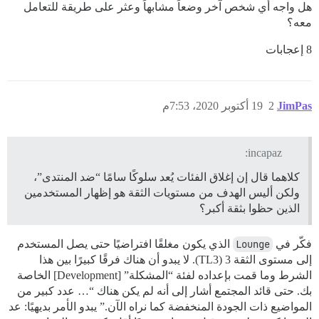
هل واجه أي شخص آخر وضعاً مشابهاً وعثر على طريقة للتعامل
معه؟
8 إعجابات
JimPas
2
19 أكتوبر 2020، 7:53م
incapaz:
كلاهما قال إن إغلاق الفئات يُعد سلوكًا سامًا “ضد المنتدى”،
ولكن أليس الهدف من مستويات الثقة هو إظهار المستخدمين
الذين حظوا بثقة أكبر؟
فكّر في
Lounge
الذي يكون مغلقًا افتراضيًا حتى يصل المستخدم
إلى مستوى الثقة 3 (TL3). لا يبدو أن هناك فرقًا كبيرًا بين هذا
الشرط وما قمت بإعداده لفئة “المشكلة” [Development] الخاصة
بك. حتى قائد المجتمع أشار إلى أنه لم يكن هناك “… عدد كبير من
المواضيع ذات الجودة المنخفضة كما نراه الآن.” يبدو الأمر بديهيًا: عد