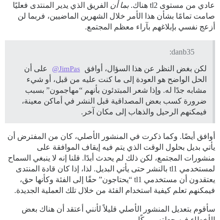
عادي من مستوى tl2 هناك.
بما أن
الفريق الذي يدير المنتدى فعليًا
صامت تمامًا بشأن هذا الأمر خلال الشهرين الماضيين، فربما لن
أزعج نفسي بإبلاغهم بآراء معظم المجتمع.
danb35:
لكن بغض النظر عن هذا السؤال، أوافق
على أن
@JimPas
الحل الواضح هو العودة إلى ما كنت عليه من قبل، أو شيء
مشابه جدًا له. وإذا شعر المبتدئون بأنهم “مهاجمون” بسبب
ضرورة كسب بعض المصداقية قبل النشر في أماكن معينة،
فيمكنهم الرحيل والذهاب إلى مكان آخر.
أوافق أيضًا. وكما ذكرت في المنشور الأصلي، كان من المفترض أن
يأتي بديل بحلول الوقت الذي يتم فيه إيقاف الموافقة على
منشورات المجتمع، لكن ذلك لم يحدث أبدًا. قلنا إنه لا ينبغي السماح
لمستخدمي tl1 بالنشر حتى يأتي البديل. لذا، إذا كان قادة المنتدى
يعتقدون أن مستخدمي tl1 “يحتاجون” حقًا إلى الفئة وكأنها حق،
فيمكنهم تعلم كيفية استخدام الفئة من خلال تلك العملية الجديدة.
سأقوم بتعديل المنشور الأصلي قليلاً لأنني أعتقد أن هناك بعض
الأخطاء فيه جعلته مربكًا.