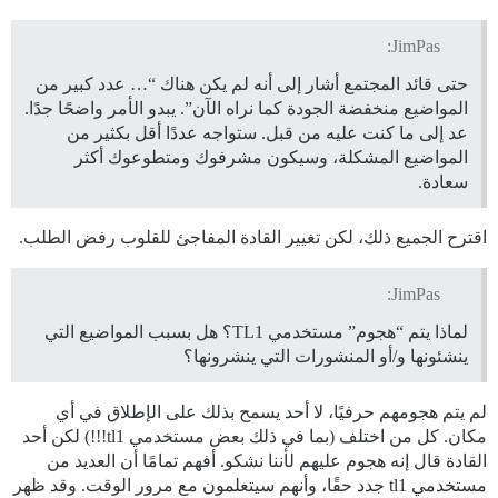
JimPas:
حتى قائد المجتمع أشار إلى أنه لم يكن هناك “… عدد كبير من
المواضيع منخفضة الجودة كما نراه الآن”. يبدو الأمر واضحًا جدًا.
عد إلى ما كنت عليه من قبل. ستواجه عددًا أقل بكثير من
المواضيع المشكلة، وسيكون مشرفوك ومتطوعوك أكثر
سعادة.
اقترح الجميع ذلك، لكن تغيير القادة المفاجئ للقلوب رفض الطلب.
JimPas:
لماذا يتم “هجوم” مستخدمي TL1؟ هل بسبب المواضيع التي
ينشئونها و/أو المنشورات التي ينشرونها؟
لم يتم هجومهم حرفيًا، لا أحد يسمح بذلك على الإطلاق في أي
مكان. كل من اختلف (بما في ذلك بعض مستخدمي tl1!!!) لكن أحد
القادة قال إنه هجوم عليهم لأننا نشكو. أفهم تمامًا أن العديد من
مستخدمي tl1 جدد حقًا، وأنهم سيتعلمون مع مرور الوقت. وقد ظهر