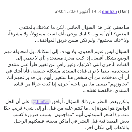
(Dan)
danb35
3
19 أكتوبر 2020، 9:04م
سامحني على هذا السؤال الجانبي، لكن ما علاقتك بالمنتدى
المعني؟ لأن أسلوب كتابتك يوحي بأنك لست مسؤولاً، ولا مشرفاً،
ولا “قائد مجتمع”، ولم تكن ضمن فريق الموافقة…
السؤال ليس عديم الجدوى، ولا يهدف إلى إسكاتك، بل لمحاولة فهم
الوضع بشكل أفضل. إذا كنت مجرد مستخدم (أي لا تنتمي إلى
الفئات الأخرى التي ذكرتها)، وغير راضٍ عن تغيير طرأ على منتدى
تستخدمه، بينما لا ترى قيادة المنتدى مشكلة حقيقية، فأنا أشك في
أن أي مدخلات من أي شخص هنا ستغير رأيهم، بل قد يزعجهم أنك
“تجاوزتهم” بمعنى ما. من ناحية أخرى، إذا كنت جزءًا من قيادة
المنتدى، فالقصة تختلف.
ولكن بغض النظر عن ذلك السؤال، أوافق
على أن الحل
@JimPas
الواضح هو العودة إلى ما كنتم عليه من قبل، أو إلى شيء قريب جدًا
منه. وإذا شعر المبتدئون أنهم “مهاجمون” بسبب ضرورة كسب
بعض المصداقية قبل النشر في أماكن معينة، فيمكنهم الرحيل
والذهاب إلى مكان آخر.