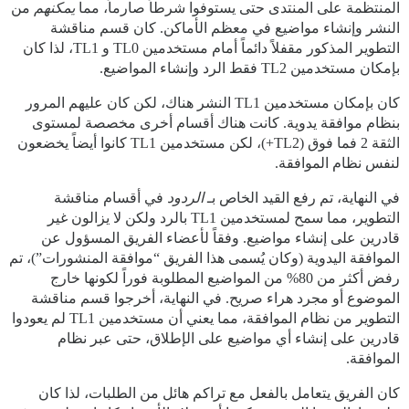
المنتظمة على المنتدى حتى يستوفوا شرطاً صارماً، مما
يمكنهم
من
النشر وإنشاء مواضيع في معظم الأماكن. كان قسم مناقشة
التطوير المذكور مقفلاً دائماً أمام مستخدمين TL0 و TL1، لذا كان
بإمكان مستخدمين TL2 فقط الرد وإنشاء المواضيع.
كان بإمكان مستخدمين TL1 النشر هناك، لكن كان عليهم المرور
بنظام موافقة يدوية. كانت هناك أقسام أخرى مخصصة لمستوى
الثقة 2 فما فوق (TL2+)، لكن مستخدمين TL1 كانوا أيضاً يخضعون
لنفس نظام الموافقة.
في النهاية، تم رفع القيد الخاص بـ
الردود
في أقسام مناقشة
التطوير، مما سمح لمستخدمين TL1 بالرد ولكن لا يزالون غير
قادرين على إنشاء مواضيع. وفقاً لأعضاء الفريق المسؤول عن
الموافقة اليدوية (وكان يُسمى هذا الفريق “موافقة المنشورات”)، تم
رفض أكثر من 80% من المواضيع المطلوبة فوراً لكونها خارج
الموضوع أو مجرد هراء صريح. في النهاية، أخرجوا قسم مناقشة
التطوير من نظام الموافقة، مما يعني أن مستخدمين TL1 لم يعودوا
قادرين على إنشاء أي مواضيع على الإطلاق، حتى عبر نظام
الموافقة.
كان الفريق يتعامل بالفعل مع تراكم هائل من الطلبات، لذا كان