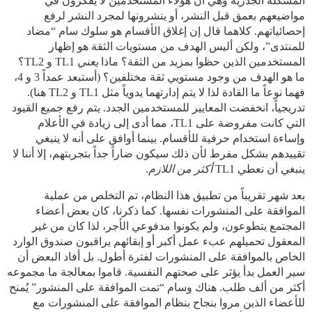
المشكلة الجذرية وهي أن هؤلاء المستخدمين لا يفكرون في
مواضيعهم بعمق قبل النشر، أو ينشرونها لمجرد النشر لرفع
إحصائياتهم. كلاهما قال إن إغلاق الأقسام هو سلوك سام “مضاد
للمنتدى”، ولكن أليس الهدف من مستويات الثقة هو إظهار
المستخدمين الذين حظوا بمزيد من الثقة؟ ماذا
يعني
TL1 و TL2؟
ما هو الهدف من وجود مستويي ثقة مختلفين؟ (أستبعد عمداً 3 و 4،
فهما نوعاً ما القادة لذا لا يتم إدارتهما يدوياً مثل TL1 و TL2 هنا).
تدريجياً، انخفضت المعايير للمستخدمين الجدد. يتم رفع جميع القيود
التي كانت مفروضة على TL1، مما أدى إلى زيادة في الأعلام
وإساءة استخدام حرفية للأقسام. بينما أوافق على أنه لا ينبغي
تقييدهم بشكل مفرط لأن ذلك سيكون ضاراً جداً بتجربتهم، إلا أننا لا
ينبغي أن نعطي TL1
أكثر من اللازم
.
بعد شهر تقريباً من تطبيق هذا النظام، تم التخلص من عملية
الموافقة على المنشورات نفسها. كما ذكرنا، كان بعض أعضاء
المجتمع يتطوعون، ولم يكونوا مدفوعي الأجر، لذا كان من غير
المعقول تحميلهم عبء عمل أكبر أو إبقائهم يراقبون صندوق الوارد
الخاص بالموافقة على المنشورات لفترة أطول. بل أفاد البعض أن
سير العمل بدأ يؤثر على صحتهم النفسية. قاموا بمعالجة ما مجموعه
أكثر من ألف طلب. هناك وسام “تمت الموافقة على المنشور” يُمنح
للأعضاء الذين مروا بنجاح بنظام الموافقة على المنشورات مع