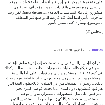
على فئة فرعية يمكن فيها إجراء مناقشات عامة تتعلق بالموقع
الرئيسي. ومع معرفتي بالقيادات، فمن المؤكد أنهم سينقلون
منشوري إلى فئة المناقشات العامة (meta discussion)، لكن ربما
سأجرب الأمر. لدينا أيضًا فئة فرعية للمواضيع غير المتعلقة
بالموضوع، وسأرى كيف تسير الأمور.
إعجابَين (2)
JimPas
7
20 أكتوبر 2020، 5:11م
يبدو أن الإدارة والمراقبين والقادة بحاجة إلى إجراء نقاش لإعادة
النظر في هيكلية/المتطلبات/الامتيازات الخاصة بفئة الصالة، وكذلك
في كيفية ترقية المستخدمين إلى مستويات أعلى. أما بالنسبة
للمستخدمين الذين ينشرون مواضيع في فئات خاطئة، فهذا يحدث
بالفعل. ويبدو أن المستخدمين في المنتدى لا يلاحظون الفئة التي
هم فيها فينشرُون دون انتباه، مما يُحدث فوضى كبيرة تجبر
المراقبين على نقل المنشورات باستمرار. يبدو أن توعية
المستخدمين ستُحدث فرقًا كبيرًا. وبالنسبة للمستخدمين الذين
يسيئون باستمرار إلى مكان النشر، فإن إصدار تحذير صارم يليه