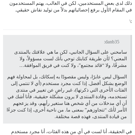
ذلك لدى بعض المستخدمين، لكن في الغالب، يهتم المستخدمون
في المقام الأول برفع إحصائياتهم بدلاً من توليد نقاش حقيقي.
:\
danb35:
سامحني على السؤال الجانبي، لكن ما هي علاقتك بالمنتدى
المعني؟ لأن طريقة كتابتك توحي بأنك لست مسؤولاً، ولا
مشرفًا، ولا “قائد مجتمع”، ولا كنت في فريق الموافقة…
السؤال ليس عابرًا، وليس مقصودًا به إسكاتك، بل لمحاولة فهم
الوضع بشكل أفضل. إذا كنت مجرد مستخدم (أي لا تنتمي إلى
الفئات الأخرى التي ذكرتها)، غير راضٍ عن تغيير في منتدى
تستخدمه، وقادة المنتدى لا يرون مشكلة حقيقية، فأنا أشك في
أن أي مدخلات من أي شخص هنا ستغير رأيهم، وقد يزعجهم
الأمر لأنك “تتجاوزهم” بمعنى ما. من ناحية أخرى، إذا كنت جزءًا
من قيادة المنتدى، فهذه قصة مختلفة.
في الحقيقة، أنا لست في أي من هذه الفئات، أنا مجرد مستخدم