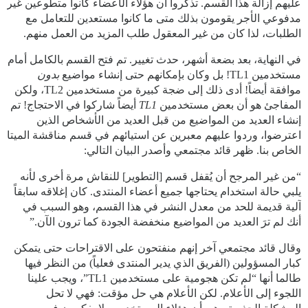
عليهم إزالة هذا القسم. تذكروا أن هؤلاء الأعضاء كانوا متطوعين غير
مدفوعي الأجر يقومون بذلك متى ما كانوا مستعدين للتعامل مع
الطلبات، لذا كان من غير المعقول طلب المزيد من العمل منهم.
في النهاية، بعد بضعة أشهر، حدث تغيير. تم فتح القسم بالكامل أمام
مستخدمين TL1! بل وكان بإمكانهم حتى إنشاء مواضيع
بدون
موافقة أيضاً! أدى ذلك إلى ضجة كبيرة من مستخدمين TL2، ولكن
المفاجئ هو أن بعض مستخدمين
TL1
أيضاً شاركوا في الاحتجاج! تم
إنشاء العديد من المواضيع من قبل العديد من الأشخاص الذين
اعترضوا، وردوا عليهم معبرين عن استيائهم في قسم مناقشة الميتا
الخاص بنا. ظهر قائد مجتمعي وأصدر البيان التالي:
“من غير المرجح أن يُقفل قسم [التطوير] للنقاش مرة أخرى لأنه
يلبي حالة استخدام يحتاجها جميع أعضاء المنتدى. كان إغلاقه سابقاً
آلية قديمة للحد من معدل النشر في هذا القسم، وهو السبب في
أنك لم ترَ العديد من المواضيع منخفضة الجودة كما ترون الآن.”
وقال قائد مجتمعي آخر إنهم منفتحون على الاقتراحات حتى يتمكن
كبار المسؤولين (الفريق الذي يدير المنتدى فعلياً) من النظر فيها
طالما أنها “لم تكن هجومية على مستخدمين TL1”، ويجب علينا
اللجوء إلى الأعلام. لكن الأعلام هي حل مؤقت: فهي لا تحل