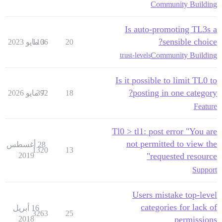
Community Building
Is auto-promoting TL3s a
sensible choice?
20
3 مايو 2023
1106
Community Building
trust-levels
Is it possible to limit TL0 to
posting in one category?
18
7 مايو 2026
392
Feature
Tl0 > tl1: post error "You are
not permitted to view the
28 أغسطس
1320
13
2019
requested resource"
Support
Users mistake top-level
categories for lack of
16 أبريل
3263
25
2018
permissions