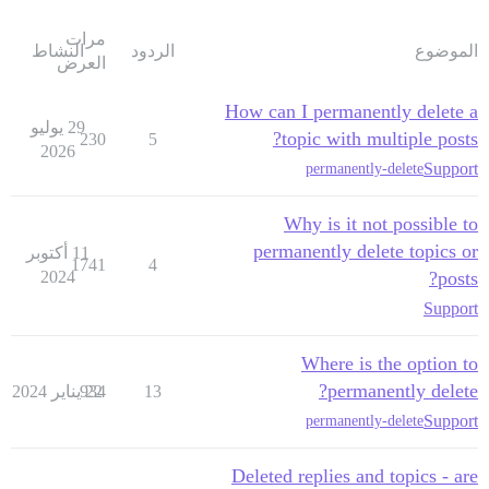
مرات
الموضوع
الردود
النشاط
العرض
How can I permanently delete a
29 يوليو
topic with multiple posts?
230
5
2026
Support
permanently-delete
Why is it not possible to
permanently delete topics or
11 أكتوبر
1741
4
2024
posts?
Support
Where is the option to
permanently delete?
13
22 يناير 2024
934
Support
permanently-delete
Deleted replies and topics - are