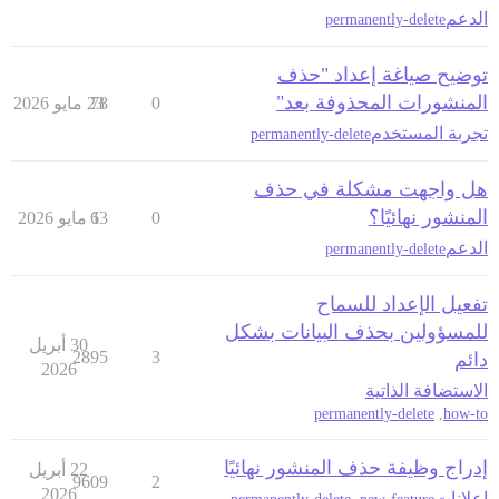
الدعم
permanently-delete
توضيح صياغة إعداد "حذف
المنشورات المحذوفة بعد"
0
78
23 مايو 2026
تجربة المستخدم
permanently-delete
هل واجهت مشكلة في حذف
المنشور نهائيًا؟
0
1 مايو 2026
63
الدعم
permanently-delete
تفعيل الإعداد للسماح
للمسؤولين بحذف البيانات بشكل
30 أبريل
2895
3
دائم
2026
الاستضافة الذاتية
permanently-delete
,
how-to
إدراج وظيفة حذف المنشور نهائيًا
22 أبريل
9609
2
2026
إعلانات