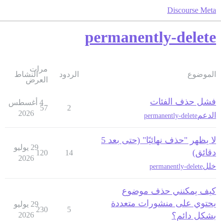
Discourse Meta
permanently-delete
مرات
الموضوع
الردود
النشاط
العرض
فشل حذف الفئات
4 أغسطس
57
2
2026
الدعم
permanently-delete
لا يظهر "حذف نهائيًا" (حتى بعد 5
29 يوليو
دقائق)
120
14
2026
خلل
permanently-delete
كيف يمكنني حذف موضوع
يحتوي على منشورات متعددة
29 يوليو
230
5
بشكل دائم؟
2026