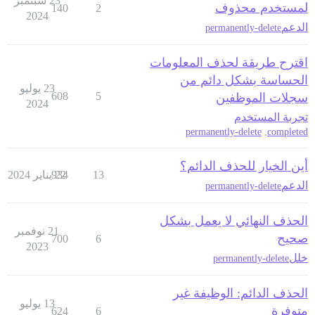
23 سبتمبر
لمستخدم محذوف
140
2
2024
الدعم
permanently-delete
اقترح طريقة لحذف المعلومات
الحساسة بشكل دائم من
23 يوليو
608
5
سجلات الموظفين
2024
تجربة المستخدم
permanently-delete
,
completed
أين الخيار للحذف الدائم؟
13
22 يناير 2024
934
الدعم
permanently-delete
الحذف النهائي لا يعمل بشكل
21 نوفمبر
صحيح
700
6
2023
خلل
permanently-delete
الحذف الدائم: الوظيفة غير
13 يوليو
متوفرة
624
6