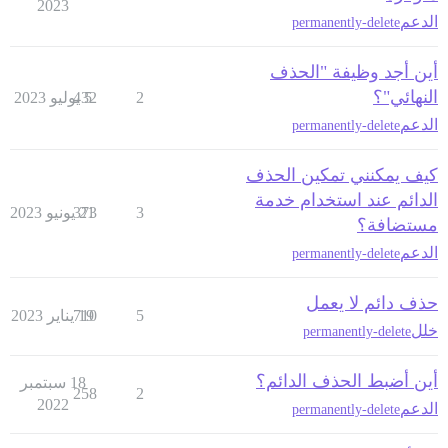
2023
الدعم
permanently-delete
أين أجد وظيفة "الحذف
النهائي"؟
2
5 يوليو 2023
432
الدعم
permanently-delete
كيف يمكنني تمكين الحذف
الدائم عند استخدام خدمة
3
21 يونيو 2023
373
مستضافة؟
الدعم
permanently-delete
حذف دائم لا يعمل
5
19 يناير 2023
710
خلل
permanently-delete
أين أضبط الحذف الدائم؟
18 سبتمبر
258
2
2022
الدعم
permanently-delete