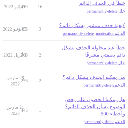
خطأ في الحذف الدائم
16
6 يوليو 2022
1459
خلل
permanently-delete
كيفية حذف منشور بشكل دائم؟
3
15 يونيو 2022
1455
الدعم
permanently-delete
,
moderation
خطأ عند محاولة الحذف بشكل
دائم بصفتي مشرفًا
2
1 أبريل 2022
769
خلل
permanently-delete
من يمكنه الحذف بشكل دائم؟
28 مارس
256
2
2022
الدعم
permanently-delete
هل يمكننا الحصول على بعض
الوضوح بشأن الحذف الدائم؟
21 مارس
445
1
وأخطاء 500
2022
الدعم
permanently-delete