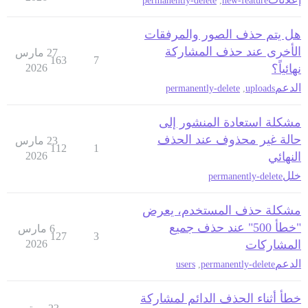
permanently-delete
,
new-feature
هل يتم حذف الصور والمرفقات
الأخرى عند حذف المشاركة
27 مارس
163
7
نهائياً؟
2026
الدعم
permanently-delete
,
uploads
مشكلة استعادة المنشور إلى
حالة غير محذوف عند الحذف
23 مارس
112
1
النهائي
2026
خلل
permanently-delete
مشكلة حذف المستخدم، يعرض
"خطأ 500" عند حذف جميع
6 مارس
127
3
المشاركات
2026
الدعم
users
,
permanently-delete
خطأ أثناء الحذف الدائم لمشاركة