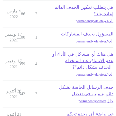
هل يتطلب تمكين الحذف الدائم
4 مارس
إعادة بناء؟
186
2
2022
الدعم
permanently-delete
المسؤول يحذف المشاركات
17 نوفمبر
1100
1
2021
الدعم
permanently-delete
هل هناك أي مشاكل في الأداء أو
عدم الاتساق عند استخدام
17 نوفمبر
359
4
"الحذف بشكل دائم"؟
2021
الدعم
permanently-delete
حذف الرسائل الخاصة بشكل
28 أكتوبر
دائم يتسبب في تعطل
542
3
2021
خلل
permanently-delete
غير واضح أي وحدة تحكم
21 أكتوبر