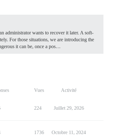
n administrator wants to recover it later. A soft-
ely. For those situations, we are introducing the
ngerous it can be, once a pos…
nses
Vues
Activité
5
224
Juillet 29, 2026
4
1736
Octobre 11, 2024