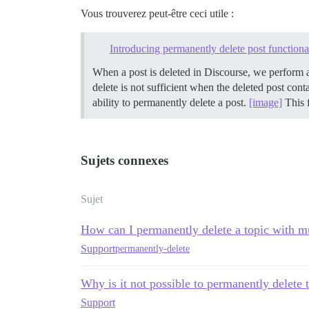
Vous trouverez peut-être ceci utile :
Introducing permanently delete post functiona
When a post is deleted in Discourse, we perform a so
delete is not sufficient when the deleted post con
ability to permanently delete a post.
[image]
This 
Sujets connexes
Sujet
How can I permanently delete a topic with mu
Support
permanently-delete
Why is it not possible to permanently delete 
Support