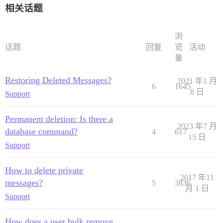
相关话题
浏
话题
回复
览
活动
量
Restoring Deleted Messages?
2021 年1 月
6
1645
8 日
Support
Permanent deletion: Is there a
2023 年7 月
database command?
4
617
15 日
Support
How to delete private
2017 年11
messages?
5
3836
月 1 日
Support
How does a user bulk remove