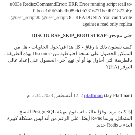
\u003e Redis::CommandError: ERR Error running script (call to
f_bcec1d9b3bbcfb089dc0b7316771be9f011872b6):
@user_script
:8:
@user_script
: 8: -READONLY You can’t write
against a read only replica.
حتى مع
DISCOURSE_SKIP_BOOTSTRAP=yes
كيف تفعلون ذلك يا رفاق - كل هذا في/حول الحاويات - هل من
الممكن الحصول على نسخة احتياطية من Discourse بهذه الطريقة -
بالطريقة التي أحاول بها أو أي نهج آخر - الحصول على إعداد عالي
التوفر (HA)؟
(Jay Pfaffman)
pfaffman
2
12 أغسطس 2023، 12:34م
إذا كنت تريد توفرًا عاليًا، فستقوم بتهيئة PostgreSQL للنسخ
المتماثل، وربما Redis أيضًا، على الرغم من أنه ليس مشكلة كبيرة
البدء بـ Redis جديد.