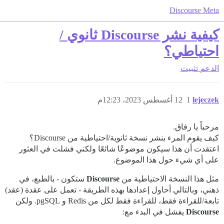
Discourse Meta
كيفية نشر Discourse ثانوي /
احتياطي؟
الدعم
تثبيت
lejeczek
1
12 أغسطس 2023، 12:23م
مرحباً يا رفاق.
كيف يقوم المرء بنشر نسخة ثانوية/احتياطية من Discourse؟
اعتقدت أن هذا سيكون موضوعًا شائعًا ولكني فشلت في العثور
على أي شيء حول هذا الموضوع.
مثل هذا النسخة الاحتياطية من
Discourse
ستكون - بالطبع، في
ذهني، وبالتالي أحاول إعدادها بهذه الطريقة - تعمل على عقدة (عقد)
تابعة/للقراءة فقط، للقراءة فقط لكل من Redis و pgSQL. ولكن
Discourse
يفشل في البدء مع: