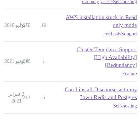
Self-hosting
read-only
,
docker
AWS installation stuck in Read
only mode
19
6 يوليو 2018
4076
Support
read-only
Cluster Templates Support
[High Availability]
1
6 يونيو 2021
608
[Redundancy]
Feature
Can I install Discourse with my
3 فبراير
own Redis and Postgres?
2213
5
2021
Self-hosting