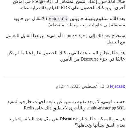
هناك أدلة حول إعداد النسخ المتماثل لـ PostgreSQL في أماكن
أخرى. أو يمكنك الحصول على RDS للقيام بذلك نيابة عنك.
بعد ذلك، ستقوم بتهيئة حاويتين
web_only
(الانتقال من حاوية
مستقلة إلى حاويات ويب وبيانات منفصلة).
ستحتاج بعد ذلك إلى وجود haproxy أو شيء من هذا القبيل للتعامل
مع التبديل.
هذا حقًا يتجاوز المساعدة التي يمكنك الحصول عليها هنا ما لم تكن
عالقًا في جزء Discourse من الأمور.
lejeczek
3
12 أغسطس 2023، 12:44م
حسب فهمي، لا توجد تقنية رسمية غير تابعة لجهات خارجية لتنفيذ
multi-master pgSQL، وبالأحرى لا ينطبق ذلك على Redis.
هل من الممكن حقًا إخبار
Discourse
عن مثل هذه البيئة وإخباره
بعدم القلق بشأنها وتجاهلها؟