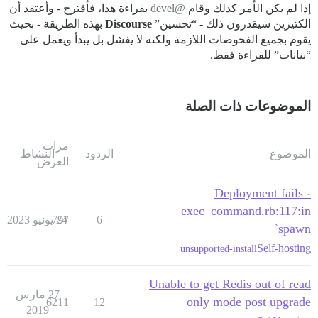
إذا لم يكن الأمر كذلك وقام
@devel
بقراءة هذا، فأقترح - وأعتقد أن
الكثيرين سيقدرون ذلك - “تحسين”
Discourse
بهذه الطريقة - بحيث
يقوم بجميع الفحوصات اللازمة ولكنه لا يفشل بل يبدأ ويعمل على
“بيانات” للقراءة فقط.
الموضوعات ذات الصلة
مرات
الموضوع
الردود
النشاط
العرض
Deployment fails -
exec_command.rb:117:in
6
24 يونيو 2023
797
`spawn
Self-hosting
unsupported-install
Unable to get Redis out of read
27 مارس
only mode post upgrade
6211
12
2019