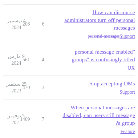
How can discourse
administrators turn off personal
4 ديسمبر
206
6
2024
messages
Support
personal-messages
"personal message enabled
9 مارس
groups" is confusingly titled
561
4
2024
UX
Stop accepting DMs
25 سبتمبر
470
3
2023
Support
When personal messages are
disabled, can users still message
5 نوفمبر
1409
7
2021
a group?
Feature