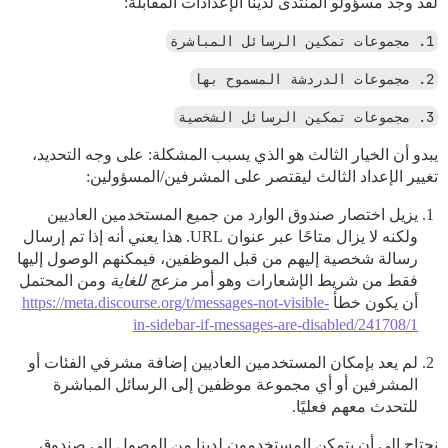
لقد وجد مسؤولو المنتدى لدينا الإعدادات المقابلة:
1. مجموعات تمكين الرسائل المباشرة
2. مجموعات الدردشة المسموح بها
3. مجموعات تمكين الرسائل الشخصية
يبدو أن الخيار الثالث هو الذي يسبب المشكلة: على وجه التحديد،
تغيير الإعداد الثالث ليقتصر على المشرفين/المسؤولين:
يزيل اختصار صندوق الوارد من جميع المستخدمين العاديين
ولكنه لا يزال متاحًا عبر عنوان URL. هذا يعني أنه إذا تم إرسال
رسالة شخصية إليهم من قبل الموظفين، فيمكنهم الوصول إليها
فقط من شريط الإشعارات وهو أمر
مزعج للغاية
ومن المحتمل
أن يكون خطأ
https://meta.discourse.org/t/messages-not-visible-
in-sidebar-if-messages-are-disabled/241708/1
لم يعد بإمكان المستخدمين العاديين إضافة مشرفي الفئات أو
المشرفين أو أي مجموعة موظفين إلى الرسائل المباشرة
للتحدث معهم فعليًا.
نحتاج إلى أن يتمكن المستخدمون لدينا من الوصول إلى صندوق