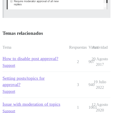
Temas relacionados
Tema
Respuestas
Vistas
Actividad
How to disable post approval?
20 Agosto
2
907
2017
Support
Setting posts/topics for
19 Julio
approval?
3
940
2022
Support
Issue with moderation of topics
12 Agosto
1
1063
2020
Support