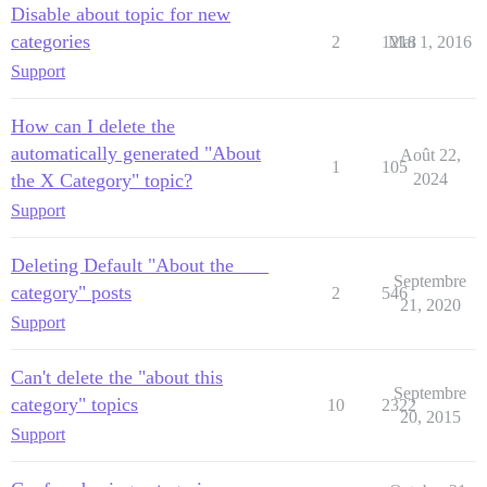
Disable about topic for new
categories
2
1218
Mai 1, 2016
Support
How can I delete the
automatically generated "About
Août 22,
1
105
the X Category" topic?
2024
Support
Deleting Default "About the ___
Septembre
category" posts
2
546
21, 2020
Support
Can't delete the "about this
Septembre
category" topics
10
2322
20, 2015
Support