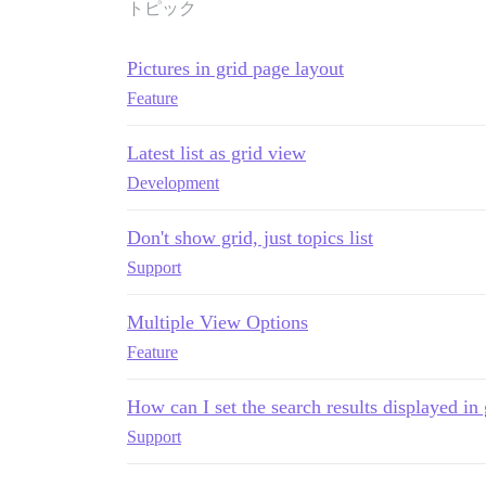
トピック
Pictures in grid page layout
Feature
Latest list as grid view
Development
Don't show grid, just topics list
Support
Multiple View Options
Feature
How can I set the search results displayed in
Support