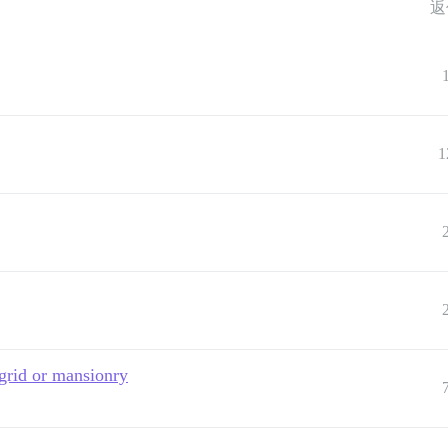
返
1
 grid or mansionry